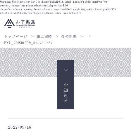
Warning
: Undefined array key 0 in
/home/kajiki2018/tatami-nara.jp/public_html/wp/wp-
content/themes/tatami-nara/functions.php
on line
100
class="attachment wp-singular attachment-template-default single single-attachment postid-355
attachmentid-355 attachment-jpeg wp-theme-tatami-nara fadeout ">
トップページ
施工実績
畳の新調
PXL_20230209_075711767
お知らせ
2022/09/16