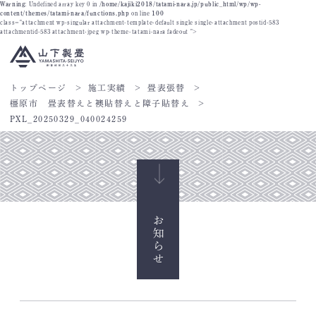
Warning
: Undefined array key 0 in
/home/kajiki2018/tatami-nara.jp/public_html/wp/wp-
content/themes/tatami-nara/functions.php
on line
100
class="attachment wp-singular attachment-template-default single single-attachment postid-583
attachmentid-583 attachment-jpeg wp-theme-tatami-nara fadeout ">
トップページ
施工実績
畳表張替
橿原市 畳表替えと襖貼替えと障子貼替え
PXL_20250329_040024259
お知らせ