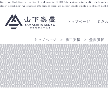
Warning
: Undefined array key 0 in
/home/kajiki2018/tatami-nara.jp/public_html/wp/wp
class="attachment wp-singular attachment-template-default single single-attachment post
トップページ
こだ
トップページ
施工実績
畳表張替