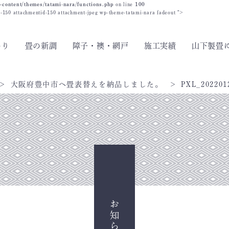
-content/themes/tatami-nara/functions.php
on line
100
id-150 attachmentid-150 attachment-jpeg wp-theme-tatami-nara fadeout ">
わり
畳の新調
障子・襖・網戸
施工実績
山下製畳
大阪府豊中市へ畳表替えを納品しました。
PXL_202201
お知らせ