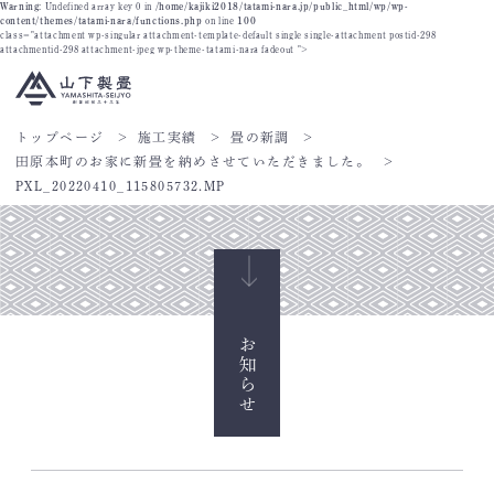
Warning
: Undefined array key 0 in
/home/kajiki2018/tatami-nara.jp/public_html/wp/wp-
content/themes/tatami-nara/functions.php
on line
100
class="attachment wp-singular attachment-template-default single single-attachment postid-298
attachmentid-298 attachment-jpeg wp-theme-tatami-nara fadeout ">
トップページ
施工実績
畳の新調
田原本町のお家に新畳を納めさせていただきました。
PXL_20220410_115805732.MP
お知らせ