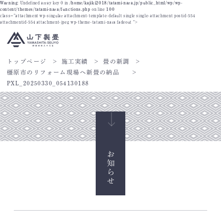
Warning
: Undefined array key 0 in
/home/kajiki2018/tatami-nara.jp/public_html/wp/wp-
content/themes/tatami-nara/functions.php
on line
100
class="attachment wp-singular attachment-template-default single single-attachment postid-554
attachmentid-554 attachment-jpeg wp-theme-tatami-nara fadeout ">
トップページ
施工実績
畳の新調
橿原市のリフォーム現場へ新畳の納品
PXL_20250330_054130188
お知らせ