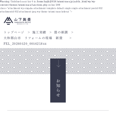
Warning
: Undefined array key 0 in
/home/kajiki2018/tatami-nara.jp/public_html/wp/wp-
content/themes/tatami-nara/functions.php
on line
100
class="attachment wp-singular attachment-template-default single single-attachment postid-932
attachmentid-932 attachment-jpeg wp-theme-tatami-nara fadeout ">
トップページ
施工実績
畳の新調
大和郡山市 リフォームの現場 新畳
PXL_20260520_005621844
お知らせ