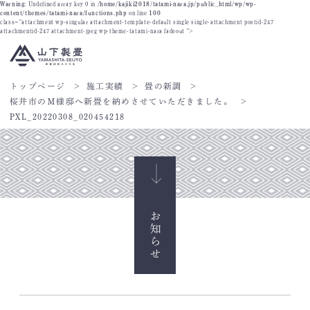
Warning
: Undefined array key 0 in
/home/kajiki2018/tatami-nara.jp/public_html/wp/wp-
content/themes/tatami-nara/functions.php
on line
100
class="attachment wp-singular attachment-template-default single single-attachment postid-247
attachmentid-247 attachment-jpeg wp-theme-tatami-nara fadeout ">
トップページ
施工実績
畳の新調
桜井市のＭ様邸へ新畳を納めさせていただきました。
PXL_20220308_020454218
お知らせ