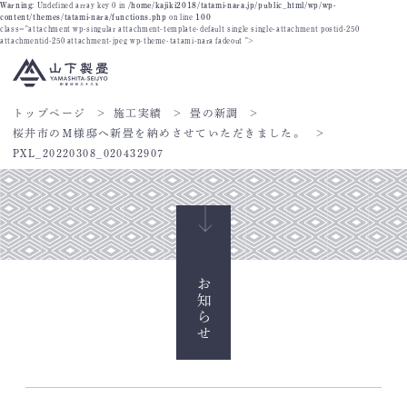
Warning
: Undefined array key 0 in
/home/kajiki2018/tatami-nara.jp/public_html/wp/wp-
content/themes/tatami-nara/functions.php
on line
100
class="attachment wp-singular attachment-template-default single single-attachment postid-250
attachmentid-250 attachment-jpeg wp-theme-tatami-nara fadeout ">
トップページ
施工実績
畳の新調
桜井市のＭ様邸へ新畳を納めさせていただきました。
PXL_20220308_020432907
お知らせ