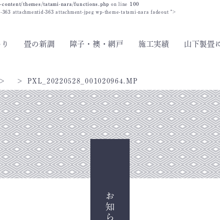
-content/themes/tatami-nara/functions.php
on line
100
id-363 attachmentid-363 attachment-jpeg wp-theme-tatami-nara fadeout ">
わり
畳の新調
障子・襖・網戸
施工実績
山下製畳
PXL_20220528_001020964.MP
お知らせ