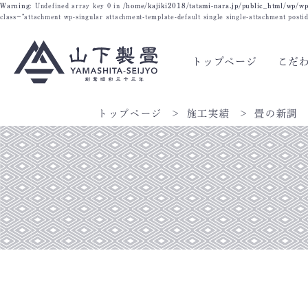
Warning
: Undefined array key 0 in
/home/kajiki2018/tatami-nara.jp/public_html/wp/wp
class="attachment wp-singular attachment-template-default single single-attachment post
トップページ
こだ
トップページ
施工実績
畳の新調