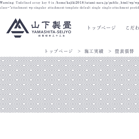
Warning
: Undefined array key 0 in
/home/kajiki2018/tatami-nara.jp/public_html/wp/wp
class="attachment wp-singular attachment-template-default single single-attachment post
トップページ
こだ
トップページ
施工実績
畳表張替