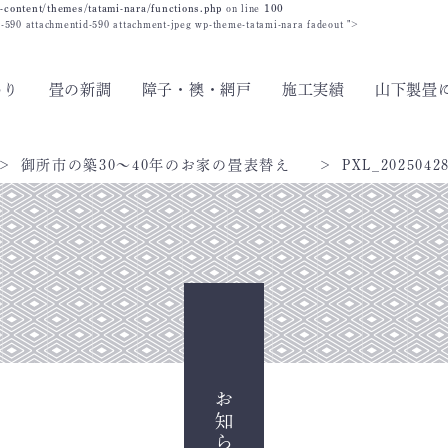
-content/themes/tatami-nara/functions.php
on line
100
id-590 attachmentid-590 attachment-jpeg wp-theme-tatami-nara fadeout ">
わり
畳の新調
障子・襖・網戸
施工実績
山下製畳
御所市の築30〜40年のお家の畳表替え
PXL_2025042
お知らせ