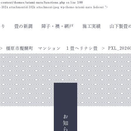
-content/themes/tatami-nara/functions.php
on line
100
id-1024 attachmentid-1024 attachment-jpeg wp-theme-tatami-nara fadeout ">
わり
畳の新調
障子・襖・網戸
施工実績
山下製畳
橿原市醍醐町 マンション １畳ヘリナシ畳
PXL_2026
お知らせ