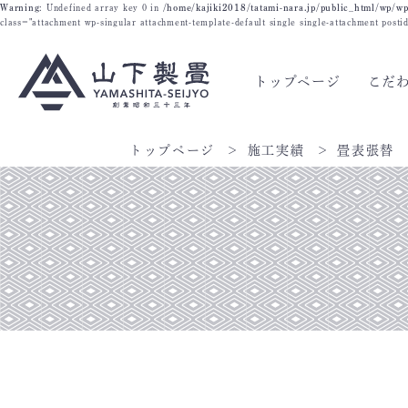
Warning
: Undefined array key 0 in
/home/kajiki2018/tatami-nara.jp/public_html/wp/wp
class="attachment wp-singular attachment-template-default single single-attachment post
トップページ
こだ
トップページ
施工実績
畳表張替