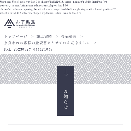
Warning
: Undefined array key 0 in
/home/kajiki2018/tatami-nara.jp/public_html/wp/wp-
content/themes/tatami-nara/functions.php
on line
100
class="attachment wp-singular attachment-template-default single single-attachment postid-432
attachmentid-432 attachment-jpeg wp-theme-tatami-nara fadeout ">
トップページ
施工実績
畳表張替
奈良市のお客様の畳表替えさせていただきました
PXL_20230327_055121059
お知らせ