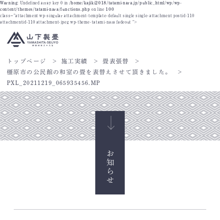
Warning
: Undefined array key 0 in
/home/kajiki2018/tatami-nara.jp/public_html/wp/wp-
content/themes/tatami-nara/functions.php
on line
100
class="attachment wp-singular attachment-template-default single single-attachment postid-110
attachmentid-110 attachment-jpeg wp-theme-tatami-nara fadeout ">
トップページ
施工実績
畳表張替
橿原市の公民館の和室の畳を表替えさせて頂きました。
PXL_20211219_065935456.MP
お知らせ