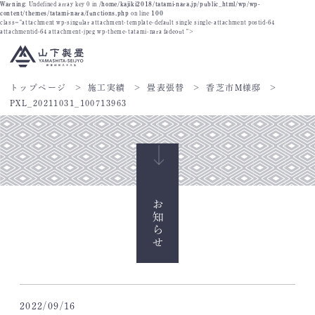
Warning
: Undefined array key 0 in
/home/kajiki2018/tatami-nara.jp/public_html/wp/wp-
content/themes/tatami-nara/functions.php
on line
100
class="attachment wp-singular attachment-template-default single single-attachment postid-64
attachmentid-64 attachment-jpeg wp-theme-tatami-nara fadeout ">
トップページ
施工実績
畳表張替
香芝市M様邸
PXL_20211031_100713963
お知らせ
2022/09/16