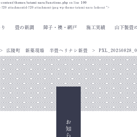
-content/themes/tatami-nara/functions.php
on line
100
id-720 attachmentid-720 attachment-jpeg wp-theme-tatami-nara fadeout ">
わり
畳の新調
障子・襖・網戸
施工実績
山下製畳
広陵町 新築現場 半畳ヘリナシ新畳
PXL_20250828_0
お知らせ