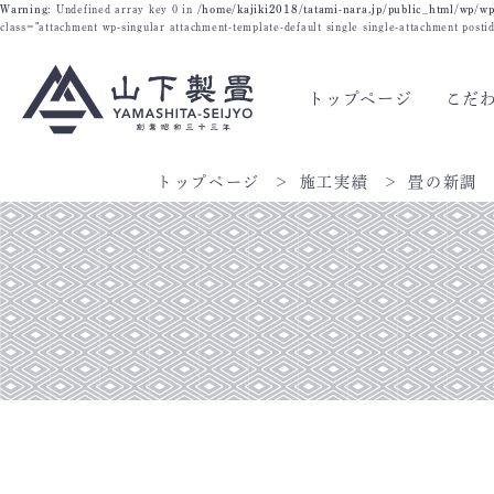
Warning
: Undefined array key 0 in
/home/kajiki2018/tatami-nara.jp/public_html/wp/wp
class="attachment wp-singular attachment-template-default single single-attachment post
トップページ
こだ
トップページ
施工実績
畳の新調