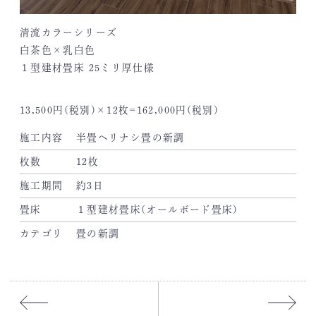
清流カラーシリーズ
白茶色×乳白色
１型建材畳床 25ミリ厚仕様
13,500円(税別)×12枚=162,000円(税別)
施工内容
半畳ヘリナシ畳の新調
枚数
12枚
施工期間
約3日
畳床
１型建材畳床(オールボード畳床)
カテゴリ
畳の新調