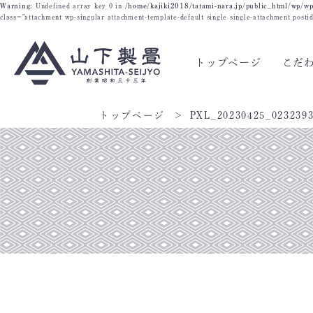
Warning
: Undefined array key 0 in
/home/kajiki2018/tatami-nara.jp/public_html/wp/wp
class="attachment wp-singular attachment-template-default single single-attachment post
トップページ
こだ
トップページ
PXL_20230425_023239