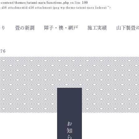
-content/themes/tatami-nara/functions.php
on line
100
id-456 attachmentid-456 attachment-jpeg wp-theme-tatami-nara fadeout ">
わり
畳の新調
障子・襖・網戸
施工実績
山下製畳
376
お知らせ