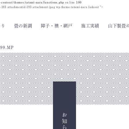
-content/themes/tatami-nara/functions.php
on line
100
id-193 attachmentid-193 attachment-jpeg wp-theme-tatami-nara fadeout ">
わり
畳の新調
障子・襖・網戸
施工実績
山下製畳
699.MP
お知らせ