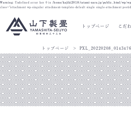
Warning
: Undefined array key 0 in
/home/kajiki2018/tatami-nara.jp/public_html/wp/wp
class="attachment wp-singular attachment-template-default single single-attachment post
トップページ
こだ
トップページ
PXL_20220208_014347