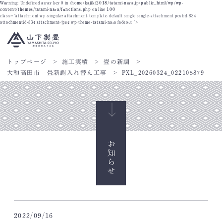
Warning
: Undefined array key 0 in
/home/kajiki2018/tatami-nara.jp/public_html/wp/wp-
content/themes/tatami-nara/functions.php
on line
100
class="attachment wp-singular attachment-template-default single single-attachment postid-834
attachmentid-834 attachment-jpeg wp-theme-tatami-nara fadeout ">
トップページ
施工実績
畳の新調
大和高田市 畳新調入れ替え工事
PXL_20260324_022105879
お知らせ
2022/09/16