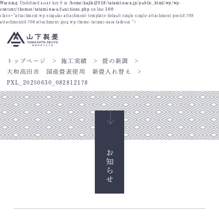
Warning
: Undefined array key 0 in
/home/kajiki2018/tatami-nara.jp/public_html/wp/wp-
content/themes/tatami-nara/functions.php
on line
100
class="attachment wp-singular attachment-template-default single single-attachment postid-708
attachmentid-708 attachment-jpeg wp-theme-tatami-nara fadeout ">
トップページ
施工実績
畳の新調
大和高田市 国産畳表使用 新畳入れ替え
PXL_20250630_082812178
お知らせ