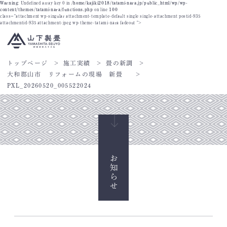
Warning
: Undefined array key 0 in
/home/kajiki2018/tatami-nara.jp/public_html/wp/wp-
content/themes/tatami-nara/functions.php
on line
100
class="attachment wp-singular attachment-template-default single single-attachment postid-935
attachmentid-935 attachment-jpeg wp-theme-tatami-nara fadeout ">
トップページ
施工実績
畳の新調
大和郡山市 リフォームの現場 新畳
PXL_20260520_005522024
お知らせ