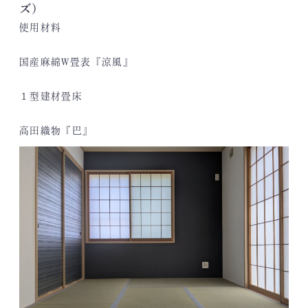
ズ)
使用材料
国産麻綿W畳表『涼風』
１型建材畳床
高田織物『巴』