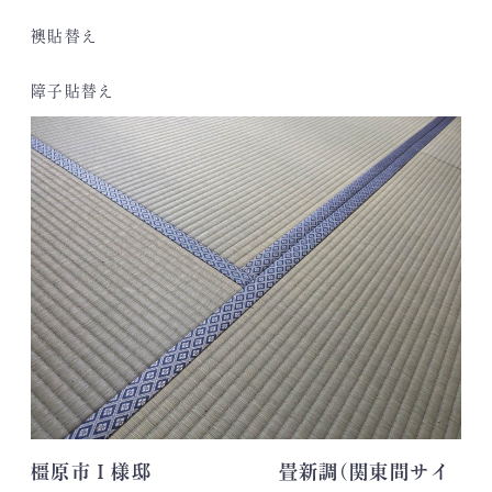
襖貼替え
障子貼替え
橿原市Ｉ様邸 畳新調(関東間サイ