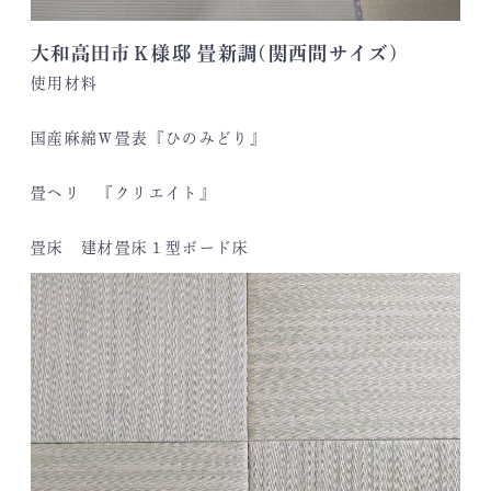
大和高田市Ｋ様邸 畳新調(関西間サイズ)
使用材料
国産麻綿Ｗ畳表『ひのみどり』
畳ヘリ 『クリエイト』
畳床 建材畳床１型ボード床