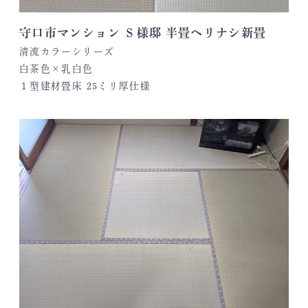
守口市マンション Ｓ様邸 半畳ヘリナシ新畳
清流カラーシリーズ
白茶色×乳白色
１型建材畳床 25ミリ厚仕様