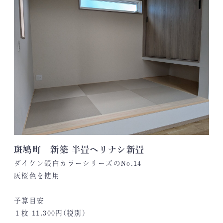
斑鳩町 新築 半畳ヘリナシ新畳
ダイケン銀白カラーシリーズのNo.14
灰桜色を使用
予算目安
１枚 11,300円(税別)