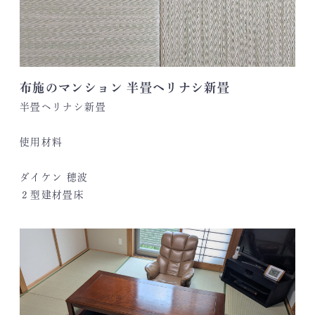
布施のマンション 半畳ヘリナシ新畳
半畳ヘリナシ新畳
使用材料
ダイケン 穂波
２型建材畳床