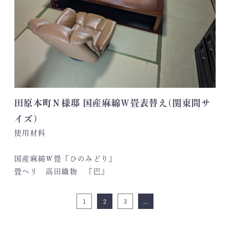
田原本町Ｎ様邸 国産麻綿Ｗ畳表替え(関東間サ
イズ)
使用材料
国産麻綿Ｗ畳『ひのみどり』
畳ヘリ 高田織物 『巴』
1
2
3
...