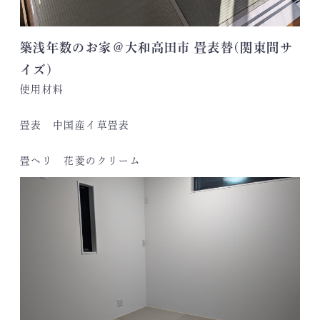
築浅年数のお家＠大和高田市 畳表替(関東間サ
イズ)
使用材料
畳表 中国産イ草畳表
畳ヘリ 花菱のクリーム