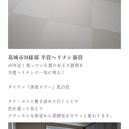
葛城市M様邸 半畳ヘリナシ新畳
40年近く使っていた畳のある８畳間を
半畳ヘリナシで一気に明るく
ダイケン『清流カラー』乳白色
タテ・ヨコと敷き詰めて行くことで
色が違って見えて
クラシカルな和室から雰囲気がガラッと変わります。