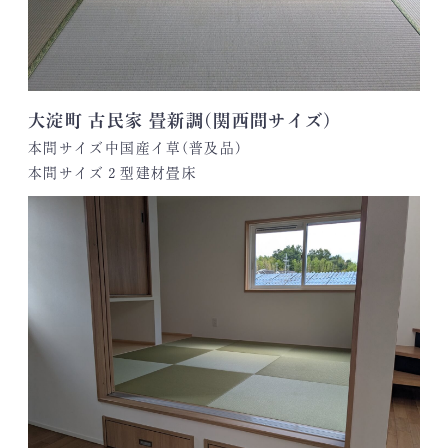
大淀町 古民家 畳新調(関西間サイズ)
本間サイズ中国産イ草(普及品)
本間サイズ２型建材畳床