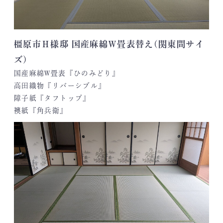
橿原市Ｈ様邸 国産麻綿Ｗ畳表替え(関東間サイ
ズ)
国産麻綿W畳表『ひのみどり』
高田織物『リバーシブル』
障子紙『タフトップ』
襖紙『角兵衛』