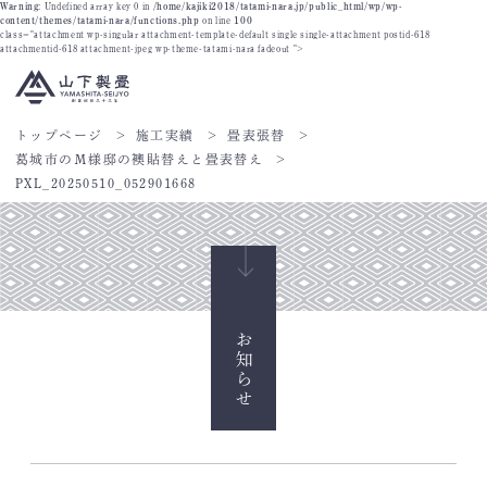
Warning
: Undefined array key 0 in
/home/kajiki2018/tatami-nara.jp/public_html/wp/wp-
content/themes/tatami-nara/functions.php
on line
100
class="attachment wp-singular attachment-template-default single single-attachment postid-618
attachmentid-618 attachment-jpeg wp-theme-tatami-nara fadeout ">
トップページ
施工実績
畳表張替
葛城市のМ様邸の襖貼替えと畳表替え
PXL_20250510_052901668
お知らせ