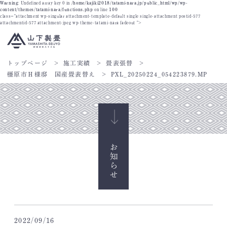
Warning
: Undefined array key 0 in
/home/kajiki2018/tatami-nara.jp/public_html/wp/wp-
content/themes/tatami-nara/functions.php
on line
100
class="attachment wp-singular attachment-template-default single single-attachment postid-577
attachmentid-577 attachment-jpeg wp-theme-tatami-nara fadeout ">
トップページ
施工実績
畳表張替
橿原市Ｈ様邸 国産畳表替え
PXL_20250224_054223879.MP
お知らせ
2022/09/16