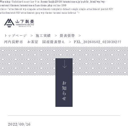
Warning
: Undefined array key 0 in
/home/kajiki2018/tatami-nara.jp/public_html/wp/wp-
content/themes/tatami-nara/functions.php
on line
100
class="attachment wp-singular attachment-template-default single single-attachment postid-927
attachmentid-927 attachment-jpeg wp-theme-tatami-nara fadeout ">
トップページ
施工実績
畳表張替
河内長野市 お茶室 国産畳表替え
PXL_20260502_023939277
お知らせ
2022/09/16