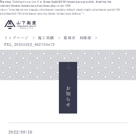
Warning
: Undefined array key 0 in
/home/kajiki2018/tatami-nara.jp/public_html/wp/wp-
content/themes/tatami-nara/functions.php
on line
100
class="attachment wp-singular attachment-template-default single single-attachment postid-795
attachmentid-795 attachment-jpeg wp-theme-tatami-nara fadeout ">
トップページ
施工実績
葛城市 M様邸
PXL_20251022_062750473
お知らせ
2022/09/16