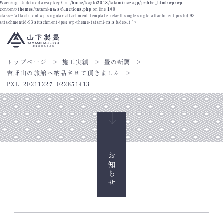
Warning
: Undefined array key 0 in
/home/kajiki2018/tatami-nara.jp/public_html/wp/wp-
content/themes/tatami-nara/functions.php
on line
100
class="attachment wp-singular attachment-template-default single single-attachment postid-93
attachmentid-93 attachment-jpeg wp-theme-tatami-nara fadeout ">
トップページ
施工実績
畳の新調
吉野山の旅館へ納品させて頂きました
PXL_20211227_022851413
お知らせ